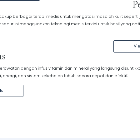
P
kup berbagai terapi medis untuk mengatasi masalah kulit seperti j
rosedur ini menggunakan teknologi medis terkini untuk hasil yang opt
Vi
ns
perawatan dengan infus vitamin dan mineral yang langsung disuntikk
, energi, dan sistem kekebalan tubuh secara cepat dan efektif.
ls