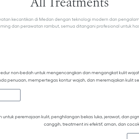
All Treatments
tan kecantikan di Medan dengan teknologi modern dan pengalaman 3
limming dan perawatan rambut, semua ditangani profesional untuk h
rosedur non-bedah untuk mengencangkan dan mengangkat kulit waj
anda penuaan, mempertegas kontur wajah, dan meremajakan kulit se
s
 untuk peremajaan kulit, penghilangan bekas luka, jerawat, dan pi
canggih, treatment ini efektif, aman, dan cocok 