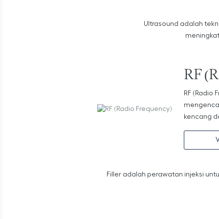
Ultrasound adalah tek
meningkat
RF (R
RF (Radio 
mengencang
kencang d
V
Filler adalah perawatan injeksi u