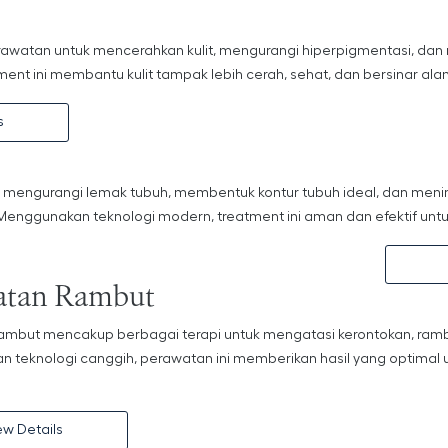
awatan untuk mencerahkan kulit, mengurangi hiperpigmentasi, dan
ment ini membantu kulit tampak lebih cerah, sehat, dan bersinar ala
s
 mengurangi lemak tubuh, membentuk kontur tubuh ideal, dan men
. Menggunakan teknologi modern, treatment ini aman dan efektif untu
atan Rambut
ambut mencakup berbagai terapi untuk mengatasi kerontokan, rambu
 teknologi canggih, perawatan ini memberikan hasil yang optimal u
ew Details