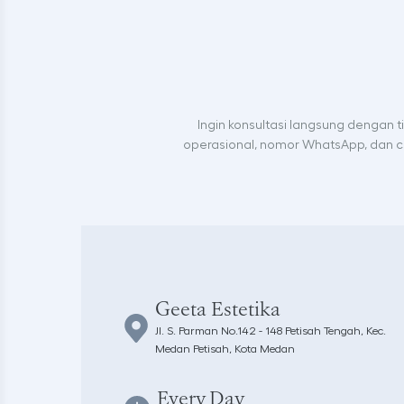
Ingin konsultasi langsung dengan 
operasional, nomor WhatsApp, dan ca
Geeta Estetika
Jl. S. Parman No.142 - 148 Petisah Tengah, Kec.
Medan Petisah, Kota Medan
Every Day