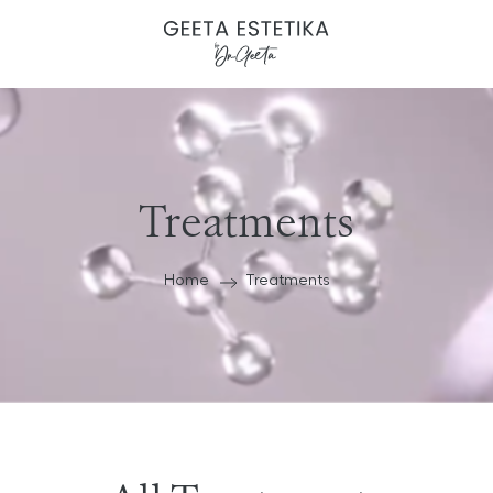
Treatments
Home
Treatments