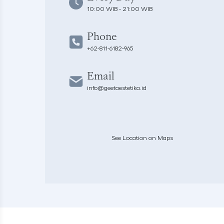
10:00 WIB - 21:00 WIB
Phone
+62-811-6182-965
Email
info@geetaestetika.id
See Location on Maps