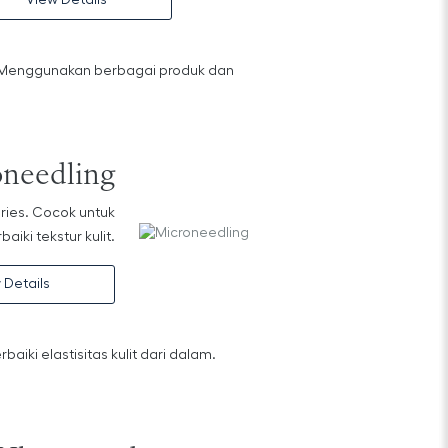
View Details
. Menggunakan berbagai produk dan
needling
uries. Cocok untuk
iki tekstur kulit.
 Details
ki elastisitas kulit dari dalam.