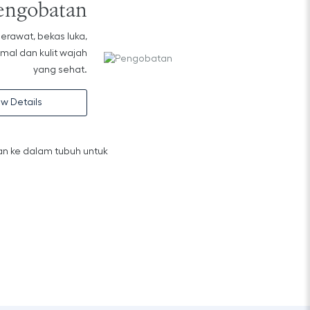
engobatan
erawat, bekas luka,
imal dan kulit wajah
yang sehat.
ew Details
an ke dalam tubuh untuk