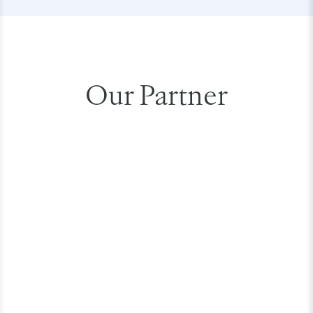
Our Partner
nggunakan produk Aptos untuk treatment thread lift premium dengan 
Teknologi Classys digunakan di Geeta Estetika unt
Produk Fillmed di