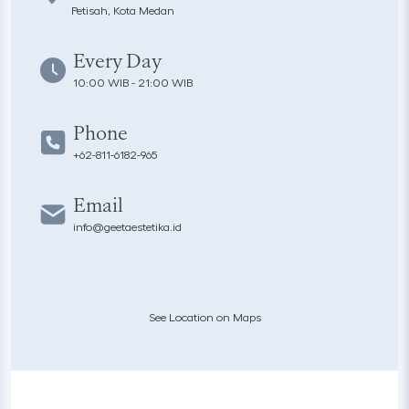
Petisah, Kota Medan
Every Day
10:00 WIB - 21:00 WIB
Phone
+62-811-6182-965
Email
info@geetaestetika.id
See Location on Maps