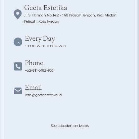
Geeta Estetika
Jl. S. Parman No.142 - 148 Petisah Tengah, Kec. Medan
Petisah, Kota Medan
Every Day
10:00 WIB - 21:00 WIB
Phone
+62-811-6182-965
Email
info@geetaestetika.id
See Location on Maps