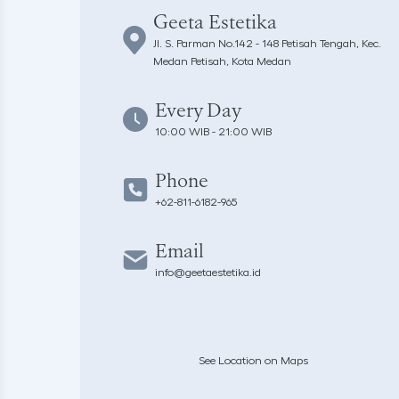
Geeta Estetika
Jl. S. Parman No.142 - 148 Petisah Tengah, Kec.
Medan Petisah, Kota Medan
Every Day
10:00 WIB - 21:00 WIB
Phone
+62-811-6182-965
Email
info@geetaestetika.id
See Location on Maps