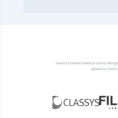
Geeta Estetika bekerja sama denga
global ini, kam
Klinik kami menggunakan produk Aptos untuk treatment 
Teknologi Classys digunak