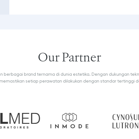
Our Partner
n berbagai brand ternama di dunia estetika. Dengan dukungan tekno
i memastikan setiap perawatan dilakukan dengan standar tertinggi da
thread lift premium dengan standar internasional.
an di Geeta Estetika untuk prosedur lifting dan contouring wajah n
Produk Fillmed digunakan dalam perawatan skin booster dan derma
Teknologi InMode dimanfaatkan di 
Cyno